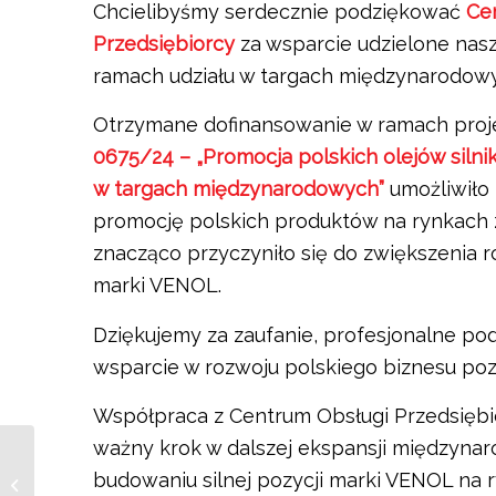
Chcielibyśmy serdecznie podziękować
Ce
Przedsiębiorcy
za wsparcie udzielone nas
ramach udziału w targach międzynarodow
Otrzymane dofinansowanie w ramach pro
0675/24 – „Promocja polskich olejów siln
w targach międzynarodowych”
umożliwiło
promocję polskich produktów na rynkach 
znacząco przyczyniło się do zwiększenia 
marki VENOL.
Dziękujemy za zaufanie, profesjonalne pod
wsparcie w rozwoju polskiego biznesu poza
Współpraca z Centrum Obsługi Przedsiębi
ważny krok w dalszej ekspansji międzynar
Promocja polskiej
marki olejów
budowaniu silnej pozycji marki VENOL na 