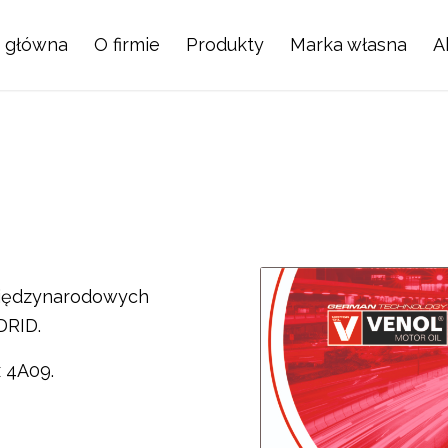
a główna
O firmie
Produkty
Marka własna
A
międzynarodowych
DRID.
x 4A09.