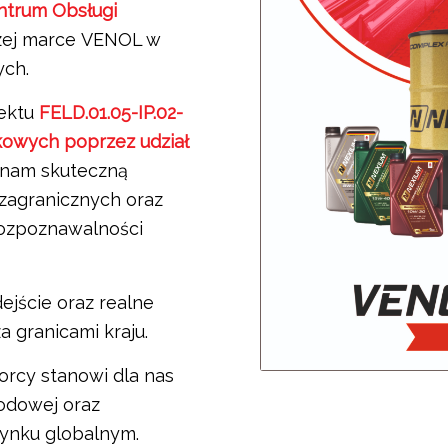
ntrum Obsługi
zej marce VENOL w
ych.
jektu
FELD.01.05-IP.02-
ikowych poprzez udział
 nam skuteczną
zagranicznych oraz
rozpoznawalności
ejście oraz realne
 granicami kraju.
orcy stanowi dla nas
odowej oraz
rynku globalnym.