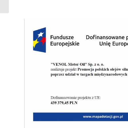
silnikowych oraz
chemii samochodowej
pod marką...