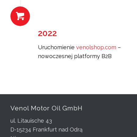
2022
Uruchomienie
venolshop.com
–
nowoczesnej platformy B2B
Venol Motor Oil GmbH
ul. Litauische 43
D-15234 Frankfurt nad Odrą